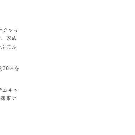
Hクッキ
潔。家族
呼ぶにふ
28％を
テムキッ
の家事の