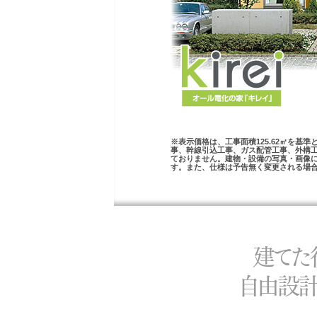
※表示価格は、工事面積125.62㎡を基
事、幹線引込工事、ガス配管工事、外構
ておりません。建物・設備の写真・画像
す。また、仕様は予告無く変更される場
建てた
自由設計