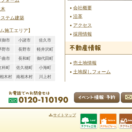
リフォーム
会社概要
土木
沿革
システム建築
アクセス
ム施工エリア】
採用情報
東御市
小諸市
佐久市
茅野市
長野市
軽井沢町
千曲市
長和町
御代田町
売土地情報
立科町
佐久穂町
小海町
土地探しフォーム
相木村
南相木村
川上村
サイトマップ