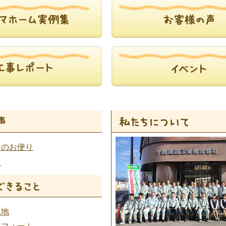
らのお便り
ト
土地