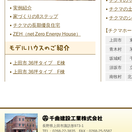
チクマの
実例紹介
チクマの
家づくりの8ステップ
チクマの
チクマの長期優良住宅
【チクマホー
ZEH（net Zero Energy House）
上田市
青木村
坂城町
上田市 36坪タイプ E棟
須坂市
上田市 36坪タイプ F棟
南牧村
北
長野県上田市諏訪形973-1
TEL：0268-22-3835 FAX：0268-25-5587