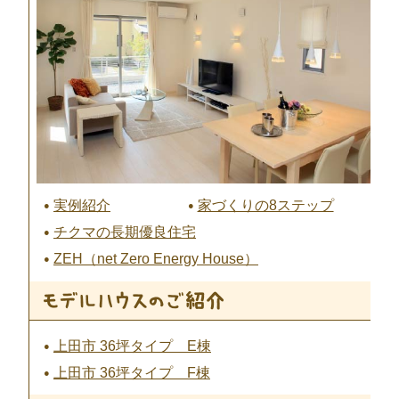
実例紹介
家づくりの8ステップ
チクマの長期優良住宅
ZEH（net Zero Energy House）
上田市 36坪タイプ E棟
上田市 36坪タイプ F棟