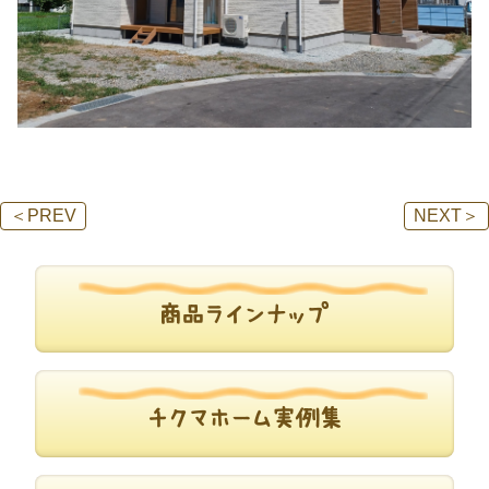
＜
PREV
NEXT
＞