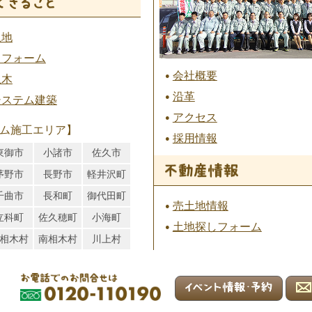
土地
リフォーム
会社概要
土木
沿革
システム建築
アクセス
ム施工エリア】
採用情報
東御市
小諸市
佐久市
茅野市
長野市
軽井沢町
千曲市
長和町
御代田町
売土地情報
立科町
佐久穂町
小海町
土地探しフォーム
相木村
南相木村
川上村