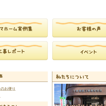
らのお便り
ト