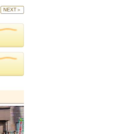
NEXT
＞