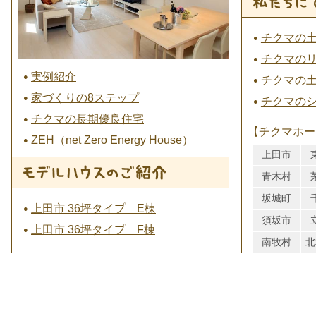
チクマの
チクマの
実例紹介
チクマの
家づくりの8ステップ
チクマの
チクマの長期優良住宅
【チクマホー
ZEH（net Zero Energy House）
上田市
青木村
坂城町
上田市 36坪タイプ E棟
須坂市
上田市 36坪タイプ F棟
南牧村
北