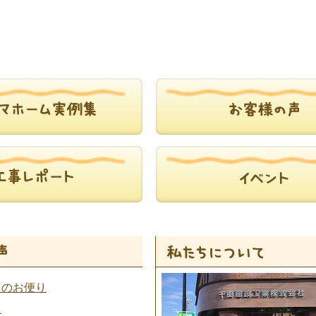
らのお便り
ト