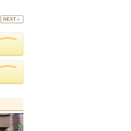
NEXT
＞