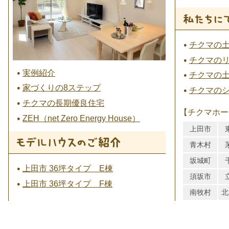
チクマの
チクマの
実例紹介
チクマの
家づくりの8ステップ
チクマの
チクマの長期優良住宅
【チクマホー
ZEH（net Zero Energy House）
上田市
青木村
坂城町
上田市 36坪タイプ E棟
須坂市
上田市 36坪タイプ F棟
南牧村
北