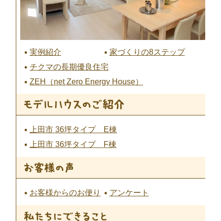
実例紹介
家づくりの8ステップ
チクマの長期優良住宅
ZEH（net Zero Energy House）
上田市 36坪タイプ E棟
上田市 36坪タイプ F棟
お客様からのお便り
アンケート