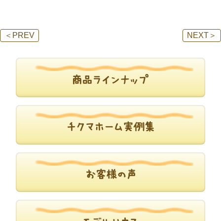
＜
PREV
NEXT
＞