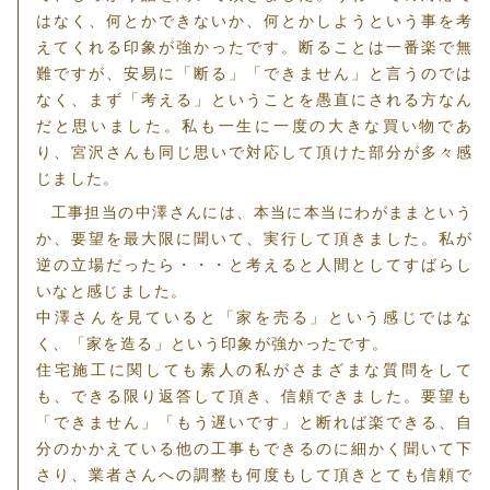
はなく、何とかできないか、何とかしようという事を考
えてくれる印象が強かったです。断ることは一番楽で無
難ですが、安易に「断る」「できません」と言うのでは
なく、まず「考える」ということを愚直にされる方なん
だと思いました。私も一生に一度の大きな買い物であ
り、宮沢さんも同じ思いで対応して頂けた部分が多々感
じました。
工事担当の中澤さんには、本当に本当にわがままという
か、要望を最大限に聞いて、実行して頂きました。私が
逆の立場だったら・・・と考えると人間としてすばらし
いなと感じました。
中澤さんを見ていると「家を売る」という感じではな
く、「家を造る」という印象が強かったです。
住宅施工に関しても素人の私がさまざまな質問をして
も、できる限り返答して頂き、信頼できました。要望も
「できません」「もう遅いです」と断れば楽できる、自
分のかかえている他の工事もできるのに細かく聞いて下
さり、業者さんへの調整も何度もして頂きとても信頼で