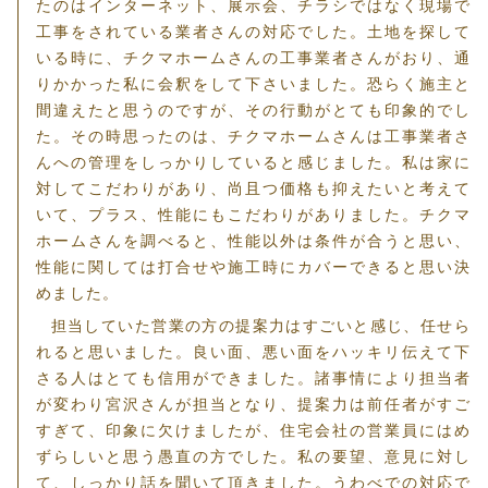
たのはインターネット、展示会、チラシではなく現場で
工事をされている業者さんの対応でした。土地を探して
いる時に、チクマホームさんの工事業者さんがおり、通
りかかった私に会釈をして下さいました。恐らく施主と
間違えたと思うのですが、その行動がとても印象的でし
た。その時思ったのは、チクマホームさんは工事業者さ
んへの管理をしっかりしていると感じました。私は家に
対してこだわりがあり、尚且つ価格も抑えたいと考えて
いて、プラス、性能にもこだわりがありました。チクマ
ホームさんを調べると、性能以外は条件が合うと思い、
性能に関しては打合せや施工時にカバーできると思い決
めました。
担当していた営業の方の提案力はすごいと感じ、任せら
れると思いました。良い面、悪い面をハッキリ伝えて下
さる人はとても信用ができました。諸事情により担当者
が変わり宮沢さんが担当となり、提案力は前任者がすご
すぎて、印象に欠けましたが、住宅会社の営業員にはめ
ずらしいと思う愚直の方でした。私の要望、意見に対し
て、しっかり話を聞いて頂きました。うわべでの対応で