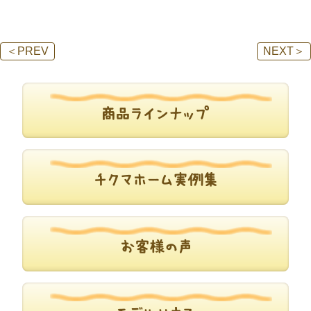
＜
PREV
NEXT
＞