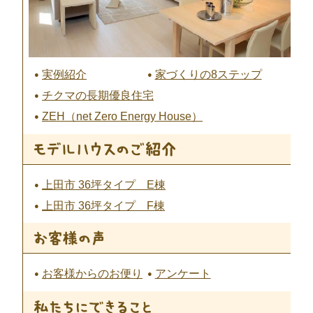
実例紹介
家づくりの8ステップ
チクマの長期優良住宅
ZEH（net Zero Energy House）
上田市 36坪タイプ E棟
上田市 36坪タイプ F棟
お客様からのお便り
アンケート