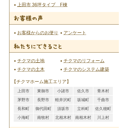
上田市 36坪タイプ F棟
お客様からのお便り
アンケート
チクマの土地
チクマのリフォーム
チクマの土木
チクマのシステム建築
【チクマホーム施工エリア】
上田市
東御市
小諸市
佐久市
青木村
茅野市
長野市
軽井沢町
坂城町
千曲市
長和町
御代田町
須坂市
立科町
佐久穂町
小海町
南牧村
北相木村
南相木村
川上村