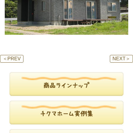
＜
PREV
NEXT
＞