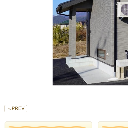
＜
PREV