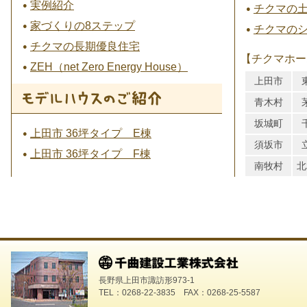
実例紹介
チクマの
家づくりの8ステップ
チクマの
チクマの長期優良住宅
【チクマホー
ZEH（net Zero Energy House）
上田市
青木村
坂城町
上田市 36坪タイプ E棟
須坂市
上田市 36坪タイプ F棟
南牧村
北
長野県上田市諏訪形973-1
TEL：0268-22-3835 FAX：0268-25-5587