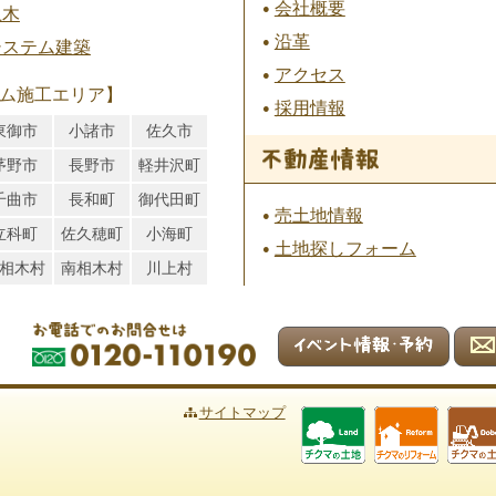
会社概要
土木
沿革
システム建築
アクセス
ム施工エリア】
採用情報
東御市
小諸市
佐久市
茅野市
長野市
軽井沢町
千曲市
長和町
御代田町
売土地情報
立科町
佐久穂町
小海町
土地探しフォーム
相木村
南相木村
川上村
サイトマップ