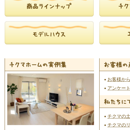
お客様か
アンケー
チクマの
チクマの