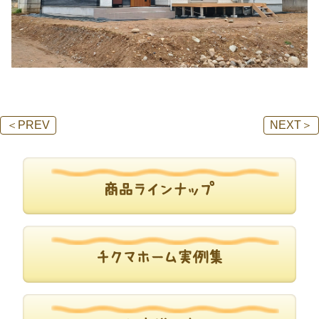
＜
PREV
NEXT
＞