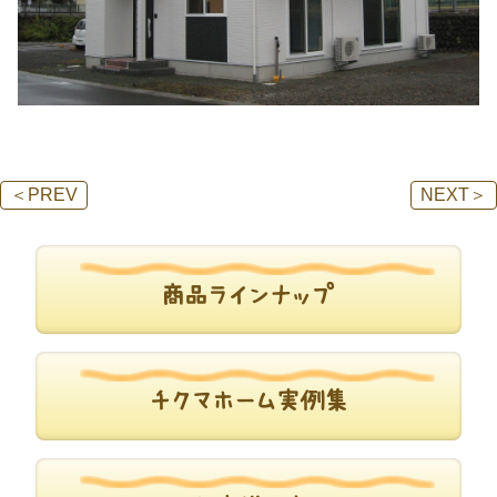
＜
PREV
NEXT
＞