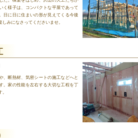
した。棟梁をはじめ、沢山の大工たちが
いく様子は、コンパクトな平屋であって
。日に日に住まいの形が見えてくる今後
楽しみになさってくださいませ。
工
日
や、断熱材、気密シートの施工などへと
す。家の性能を左右する大切な工程を丁
す。
り