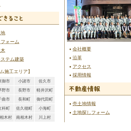
ト
土地
リフォーム
会社概要
土木
沿革
システム建築
アクセス
ム施工エリア】
採用情報
東御市
小諸市
佐久市
茅野市
長野市
軽井沢町
千曲市
長和町
御代田町
売土地情報
立科町
佐久穂町
小海町
土地探しフォーム
相木村
南相木村
川上村