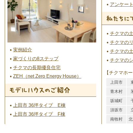
アンケー
チクマの
チクマの
実例紹介
チクマの
家づくりの8ステップ
チクマの
チクマの長期優良住宅
【チクマホー
ZEH（net Zero Energy House）
上田市
青木村
坂城町
上田市 36坪タイプ E棟
須坂市
上田市 36坪タイプ F棟
南牧村
北