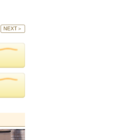
NEXT
＞