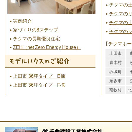
チクマの
チクマの
実例紹介
チクマの
家づくりの8ステップ
チクマの
チクマの長期優良住宅
【チクマホー
ZEH（net Zero Energy House）
上田市
青木村
坂城町
上田市 36坪タイプ E棟
須坂市
上田市 36坪タイプ F棟
南牧村
北