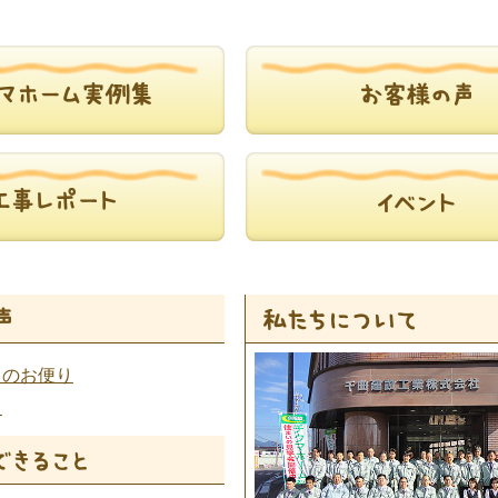
らのお便り
ト