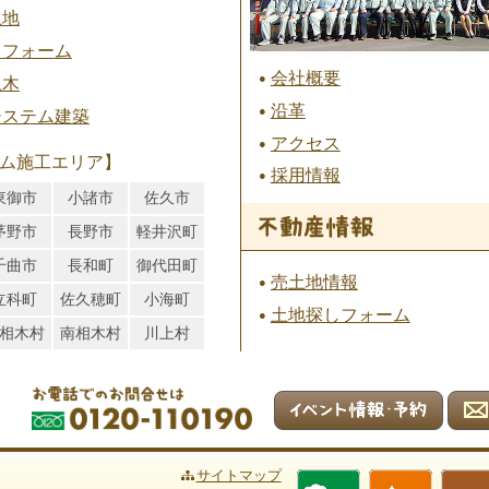
土地
リフォーム
会社概要
土木
沿革
システム建築
アクセス
ム施工エリア】
採用情報
東御市
小諸市
佐久市
茅野市
長野市
軽井沢町
千曲市
長和町
御代田町
売土地情報
立科町
佐久穂町
小海町
土地探しフォーム
相木村
南相木村
川上村
サイトマップ