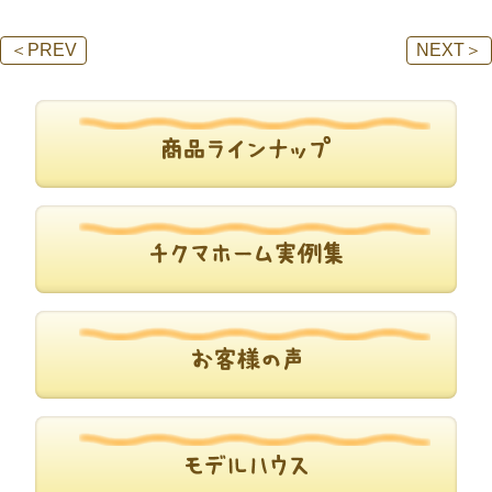
＜
PREV
NEXT
＞