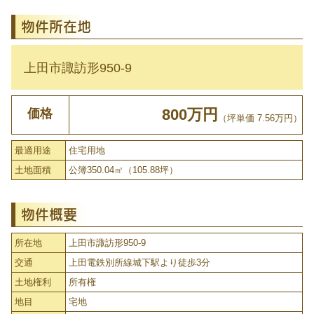
物件所在地
上田市諏訪形950-9
価格
800万円
（坪単価 7.56万円）
最適用途
住宅用地
土地面積
公簿350.04㎡（105.88坪）
物件概要
所在地
上田市諏訪形950-9
交通
上田電鉄別所線城下駅より徒歩3分
土地権利
所有権
地目
宅地