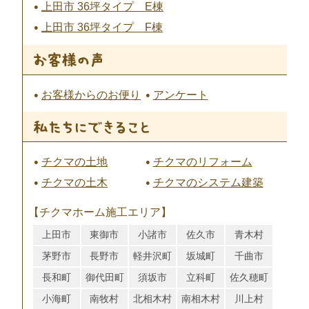
上田市 36坪タイプ E棟
上田市 36坪タイプ F棟
お客様からのお便り
アンケート
チクマの土地
チクマのリフォーム
チクマの土木
チクマのシステム建築
【チクマホーム施工エリア】
上田市
東御市
小諸市
佐久市
青木村
茅野市
長野市
軽井沢町
坂城町
千曲市
長和町
御代田町
須坂市
立科町
佐久穂町
小海町
南牧村
北相木村
南相木村
川上村