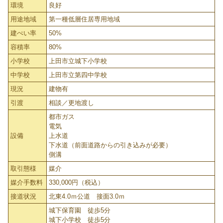
環境
良好
用途地域
第一種低層住居専用地域
建ぺい率
50%
容積率
80%
小学校
上田市立城下小学校
中学校
上田市立第四中学校
現況
建物有
引渡
相談／更地渡し
都市ガス
電気
設備
上水道
下水道（前面道路からの引き込みが必要）
側溝
取引態様
媒介
媒介手数料
330,000円（税込）
接道状況
北東4.0ｍ公道 接面3.0ｍ
城下保育園 徒歩5分
城下小学校 徒歩5分